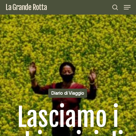
Skip
Men
La Grande Rotta
to
search
Close
main
Menu
content
Diario di Viaggio
Lasciamo i